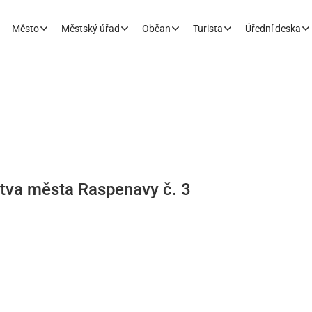
Město
Městský úřad
Občan
Turista
Úřední deska
stva města Raspenavy č. 3