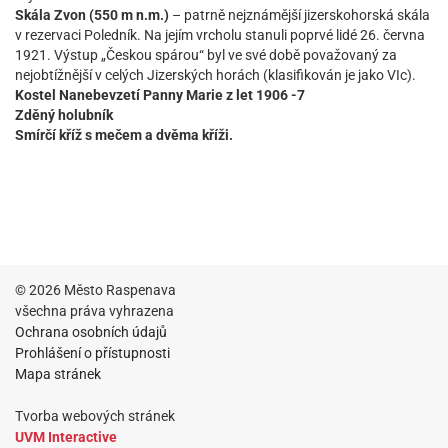
Skála Zvon (550 m n.m.)
– patrně nejznámější jizerskohorská skála
v rezervaci Poledník. Na jejím vrcholu stanuli poprvé lidé 26. června
1921. Výstup „Českou spárou“ byl ve své době považovaný za
nejobtížnější v celých Jizerských horách (klasifikován je jako VIc).
Kostel Nanebevzetí Panny Marie z let 1906 -7
Zděný holubník
Smírčí kříž s mečem a dvěma kříži.
© 2026 Město Raspenava
všechna práva vyhrazena
Ochrana osobních údajů
Prohlášení o přístupnosti
Mapa stránek
Tvorba webových stránek
UVM Interactive