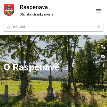
Oficiální stránky města
Tele
Emai
O Raspenavě
Face