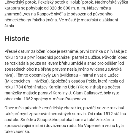
Libverdský potok, Pekelský potok a Holubí potok. Nadmořská výška
katastru se pohybuje od 320 do 800 m. n. m. Název města
znamená „ves na Raspově nivě“ a je odvozen od původního
německého rytířského jména. Ve městě je mateřská a základní
škola.
Historie
Přesné datum založení obce je neznámé, první zmínka o ní však je z
roku 1343 a první osadníci pocházeli patrně z Lužice. Původní obec
se rozkládala pouze na levém břehu Smědé a snad pro odlišení od
sousedních obcí na břehu pravém nesla jméno Wildenau (Divoká
niva). Těmito obcemi byly Luh (Mildenau – mírná niva) a Lužec
(Mildeneichen – nivička). Společně s osadou Peklo, která nesla od
roku 1784 úřední název Karolinino Údolí (Karolinthal) na počest
manželky majitele panství Karoliny J. Clam-Gallasové, byly tyto
obce roku 1962 spojeny v město Raspenava.
Obec měla původně zemědělský charakter, později se zde rozvinul
také průmysl zpracování nerostných surovin. Od roku 1512 stál na
soutoku Smědé a Sloupského potoka hamr a také železárna
zpracovávající místní i dováženou rudu. Na Vápenném vrchu byla
také vápenka.