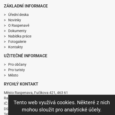
ZÁKLADNÍ INFORMACE
Úřední deska
Novinky
O Raspenavě
Dokumenty
Nabídka práce
Fotogalerie
Kontakty
UŽITEČNÉ INFORMACE
Pro občany
Pro turisty
Město
RYCHLÝ KONTAKT
Město Raspenava, Fučíkova 421, 463 61
Raspenava
Tento web využívá cookies. Některé z nich
IČ:00263141 DIČ:CZ00263141
mohou sloužit pro analytické účely.
DS: nkabbs6
Telefon: +420 482 360 431