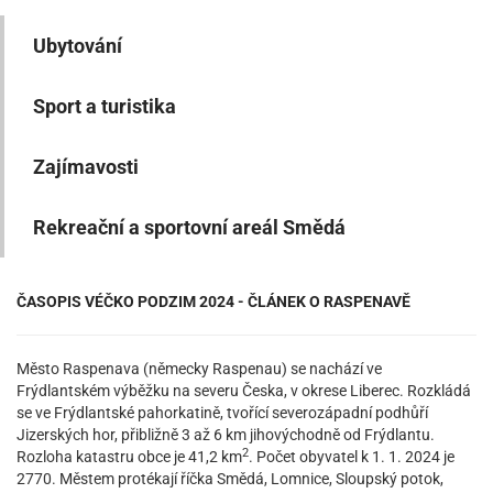
Ubytování
Sport a turistika
Zajímavosti
Rekreační a sportovní areál Smědá
ČASOPIS VÉČKO PODZIM 2024 - ČLÁNEK O RASPENAVĚ
Město Raspenava (německy Raspenau) se nachází ve
Frýdlantském výběžku na severu Česka, v okrese Liberec. Rozkládá
se ve Frýdlantské pahorkatině, tvořící severozápadní podhůří
Jizerských hor, přibližně 3 až 6 km jihovýchodně od Frýdlantu.
2
Rozloha katastru obce je 41,2 km
. Počet obyvatel k 1. 1. 2024 je
2770. Městem protékají říčka Smědá, Lomnice, Sloupský potok,