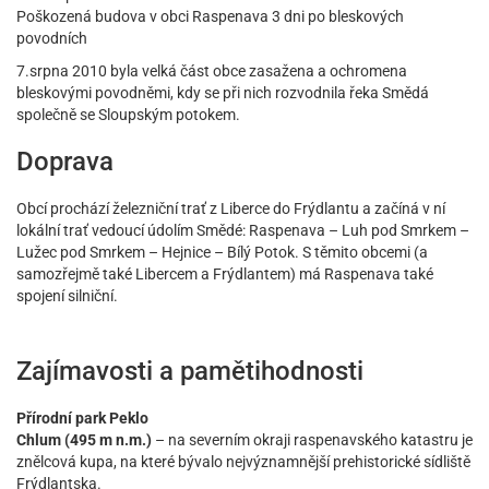
Poškozená budova v obci Raspenava 3 dni po bleskových
povodních
7.srpna 2010 byla velká část obce zasažena a ochromena
bleskovými povodněmi, kdy se při nich rozvodnila řeka Smědá
společně se Sloupským potokem.
Doprava
Obcí prochází železniční trať z Liberce do Frýdlantu a začíná v ní
lokální trať vedoucí údolím Smědé: Raspenava – Luh pod Smrkem –
Lužec pod Smrkem – Hejnice – Bílý Potok. S těmito obcemi (a
samozřejmě také Libercem a Frýdlantem) má Raspenava také
spojení silniční.
Zajímavosti a pamětihodnosti
Přírodní park Peklo
Chlum (495 m n.m.)
– na severním okraji raspenavského katastru je
znělcová kupa, na které bývalo nejvýznamnější prehistorické sídliště
Frýdlantska.