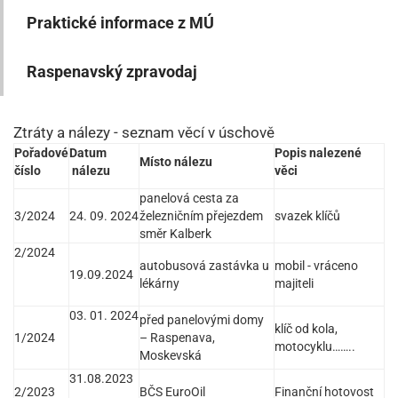
Praktické informace z MÚ
Raspenavský zpravodaj
Ztráty a nálezy - seznam věcí v úschově
Pořadové
Datum
Popis nalezené
Místo nálezu
číslo
nálezu
věci
panelová cesta za
3/2024
24. 09. 2024
železničním přejezdem
svazek klíčů
směr Kalberk
2/2024
autobusová zastávka u
mobil - vráceno
19.09.2024
lékárny
majiteli
03. 01. 2024
před panelovými domy
klíč od kola,
1/2024
– Raspenava,
motocyklu……..
Moskevská
31.08.2023
2/2023
BČS EuroOil
Finanční hotovost