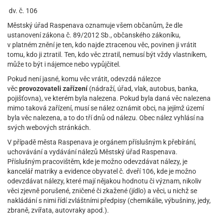
dv. č. 106
Městský úřad Raspenava oznamuje všem občanům, že dle
ustanovení zákona č. 89/2012 Sb., občanského zákoníku,
v platném znění je ten, kdo najde ztracenou věc, povinen ji vrátit
tomu, kdo ji ztratil. Ten, kdo věc ztratil, nemusí být vždy vlastníkem,
může to být i nájemce nebo vypůjčitel.
Pokud není jasné, komu věc vrátit, odevzdá nálezce
věc
provozovateli zařízení
(nádraží, úřad, vlak, autobus, banka,
pojišťovna), ve kterém byla nalezena. Pokud byla daná věc nalezena
mimo taková zařízení, musí se nález oznámit obci, na jejímž území
byla věc nalezena, a to do tří dnů od nálezu. Obec nález vyhlásí na
svých webových stránkách.
V případě města Raspenava je orgánem příslušným k přebírání,
uchovávání a vydávání nálezů Městský úřad Raspenava.
Příslušným pracovištěm, kde je možno odevzdávat nálezy, je
kancelář matriky a evidence obyvatel č. dveří 106, kde je možno
odevzdávat nálezy, které mají nějakou hodnotu či význam, nikoliv
věci zjevně porušené, zničené či zkažené (jídlo) a věci, u nichž se
nakládání s nimi řídí zvláštními předpisy (chemikálie, výbušniny, jedy,
zbraně, zvířata, autovraky apod.).