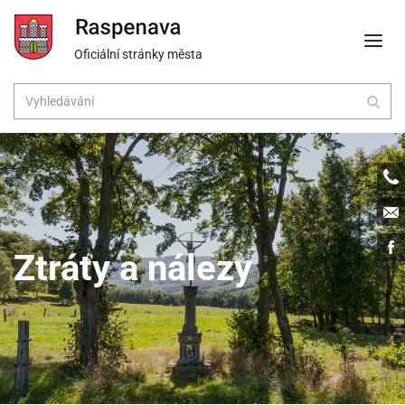
Oficiální stránky města
Tele
Emai
Face
Ztráty a nálezy