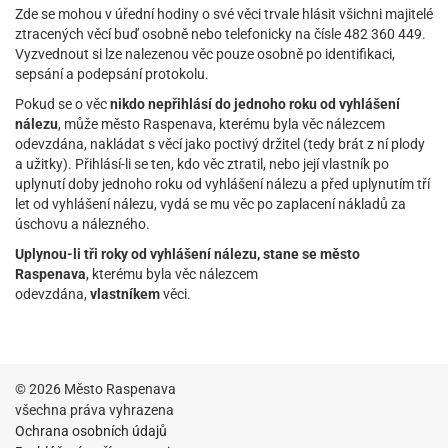
Zde se mohou v úřední hodiny o své věci trvale hlásit všichni majitelé
ztracených věcí buď osobně nebo telefonicky na čísle 482 360 449.
Vyzvednout si lze nalezenou věc pouze osobně po identifikaci,
sepsání a podepsání protokolu.
Pokud se o věc
nikdo nepřihlásí do jednoho roku od vyhlášení
nálezu
, může město Raspenava, kterému byla věc nálezcem
odevzdána, nakládat s věcí jako poctivý držitel (tedy brát z ní plody
a užitky). Přihlásí-li se ten, kdo věc ztratil, nebo její vlastník po
uplynutí doby jednoho roku od vyhlášení nálezu a před uplynutím tří
let od vyhlášení nálezu, vydá se mu věc po zaplacení nákladů za
úschovu a nálezného.
Uplynou-li tři roky od vyhlášení nálezu, stane se město
Raspenava
, kterému byla věc nálezcem
odevzdána,
vlastníkem
věci.
© 2026 Město Raspenava
všechna práva vyhrazena
Ochrana osobních údajů