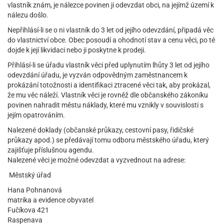
vlastník znám, je nálezce povinen ji odevzdat obci, na jejímž území k
nálezu došlo.
Nepřihlásí-li se o ni vlastník do 3 let od jejího odevzdání, připadá věc
do vlastnictví obce. Obec posoudí a ohodnotí stav a cenu věci, po té
dojde k její likvidaci nebo ji poskytne k prodeji.
Přihlásí-li se úřadu vlastník věci před uplynutím lhůty 3 let od jejího
odevzdání úřadu, je vyzván odpovědným zaměstnancem k
prokázání totožnosti a identifikaci ztracené věci tak, aby prokázal,
že mu věc náleží. Vlastník věci je rovněž dle občanského zákoníku
povinen nahradit městu náklady, které mu vznikly v souvislosti s
jejím opatrováním.
Nalezené doklady (občanské průkazy, cestovní pasy, řidičské
průkazy apod.) se předávají tomu odboru městského úřadu, který
zajišťuje příslušnou agendu.
Nalezené věci je možné odevzdat a vyzvednout na adrese:
Městský úřad
Hana Pohnanová
matrika a evidence obyvatel
Fučíkova 421
Raspenava