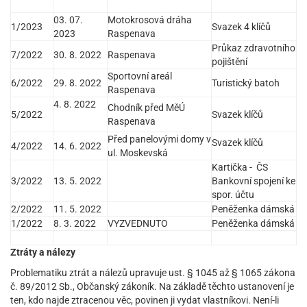
03. 07.
Motokrosová dráha
1/2023
Svazek 4 klíčů
2023
Raspenava
Průkaz zdravotního
7/2022
30. 8. 2022
Raspenava
pojištění
Sportovní areál
6/2022
29. 8. 2022
Turistický batoh
Raspenava
4. 8. 2022
Chodník před MěÚ
5/2022
Svazek klíčů
Raspenava
Před panelovými domy v
Svazek klíčů
4/2022
14. 6. 2022
ul. Moskevská
Kartička - ČS
3/2022
13. 5. 2022
Bankovní spojení ke
spor. účtu
2/2022
11. 5. 2022
Peněženka dámská
1/2022
8. 3. 2022
VYZVEDNUTO
Peněženka dámská
Ztráty a nálezy
Problematiku ztrát a nálezů upravuje ust. § 1045 až § 1065 zákona
č. 89/2012 Sb., Občanský zákoník. Na základě těchto ustanovení je
ten, kdo najde ztracenou věc, povinen ji vydat vlastníkovi. Není-li