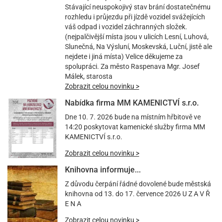
Stávající neuspokojivý stav brání dostatečnému
rozhledu i průjezdu při jízdě vozidel svážejících
váš odpad i vozidel záchranných složek.
(nejpalčivější místa jsou v ulicích Lesní, Luhová,
Slunečná, Na Výsluní, Moskevská, Luční, jistě ale
nejdete i jiná místa) Velice děkujeme za
spolupráci. Za město Raspenava Mgr. Josef
Málek, starosta
Zobrazit celou novinku >
Nabídka firma MM KAMENICTVÍ s.r.o.
Dne 10. 7. 2026 bude na místním hřbitově ve
14:20 poskytovat kamenické služby firma MM
KAMENICTVÍ s.r.o.
Zobrazit celou novinku >
Knihovna informuje...
Z důvodu čerpání řádné dovolené bude městská
knihovna od 13. do 17. července 2026 U Z A V Ř
E N A
Zobrazit celou novinku >