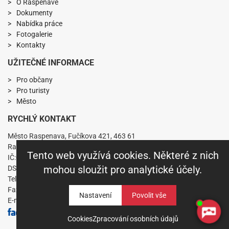
O Raspenavě
Dokumenty
Nabídka práce
Fotogalerie
Kontakty
UŽITEČNÉ INFORMACE
Pro občany
Pro turisty
Město
RYCHLÝ KONTAKT
Město Raspenava, Fučíkova 421, 463 61
Raspenava
Tento web využívá cookies. Některé z nich
IČ:00263141 DIČ:CZ00263141
mohou sloužit pro analytické účely.
DS: nkabbs6
Telefon: +420 482 360 431
Fax: +420 482 319 229
Nastavení
E-mail:
mesto.raspenava@raspenava.cz
Cookies
Zpracování osobních údajů