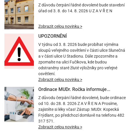
Z důvodu čerpání řádné dovolené bude stavební
úřad od 3. 8. do 14. 8. 2026 U Z A V Ř E N
Zobrazit celou novinku >
UPOZORNĚNÍ
V týdnu od 3. 8. 2026 bude probíhat výměna
sloupů veřejného osvětlení v části ulice Slunečná
a v části ulice U Stadionu. Dále zpozorněte a
zpomalte na ulici Fučíkova, kde budou
odstraněny staré žluté výložníky pro veřejné
osvětlení.
Zobrazit celou novinku >
Ordinace MUDr. Ročka informuje...
Z důvodu čerpání řádné dovolené, bude ordinace
od 10. do 28. 8. 2026 Z A V Ř E N A Prosíme,
zajistěte si léky včas! Zástup: MUDr. Kopecká
Frýdlant, po předchozí domluvě na telefonu 482
317 571.
Zobrazit celou novinku >