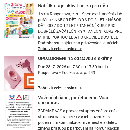
Nabídka fajn aktivit nejen pro děti...
Jiskra Raspenava, z. s. - Sportovní taneční klub
pořádá * NÁBOR DĚTÍ OD 3 DO 6 LET * NÁBOR
DĚTÍ OD 7 DO 12 LET * TANEČNÍ KURZ PRO
DOSPĚLÉ ZAČÁTEČNÍKY * TANEČNÍ KURZ PRO
MÍRNĚ POKROČILÉ A POKROČILÉ DOSPĚLÉ
Podrobnosti najdete na přiložených letáčcích
Zobrazit celou novinku >
UPOZORNĚNÍ na odstávku elektřiny
Dne 28. 7. 2026 od 7:30 do 17:30 hodin
Raspenava * Fučíkova: č. p. 649
Zobrazit celou novinku >
Vážení občané, potřebujeme Vaši
spolupráci...
ŽÁDÁME VÁS o provedení úprav vaší zeleně a
stromoví na hranicích vašich pozemků s
pozemními komunikacemi ve městě, a dále o
změnu přístupu k parkování na komunikacích.