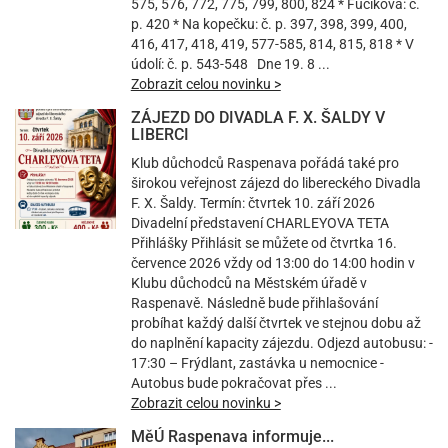
575, 576, 772, 775, 799, 800, 824 * Fučíkova: č.
p. 420 * Na kopečku: č. p. 397, 398, 399, 400,
416, 417, 418, 419, 577-585, 814, 815, 818 * V
údolí: č. p. 543-548 Dne 19. 8 ...
Zobrazit celou novinku >
ZÁJEZD DO DIVADLA F. X. ŠALDY V
LIBERCI
Klub důchodců Raspenava pořádá také pro
širokou veřejnost zájezd do libereckého Divadla
F. X. Šaldy. Termín: čtvrtek 10. září 2026
Divadelní představení CHARLEYOVA TETA
Přihlášky Přihlásit se můžete od čtvrtka 16.
července 2026 vždy od 13:00 do 14:00 hodin v
Klubu důchodců na Městském úřadě v
Raspenavě. Následně bude přihlašování
probíhat každý další čtvrtek ve stejnou dobu až
do naplnění kapacity zájezdu. Odjezd autobusu: -
17:30 – Frýdlant, zastávka u nemocnice -
Autobus bude pokračovat přes ...
Zobrazit celou novinku >
MěÚ Raspenava informuje...