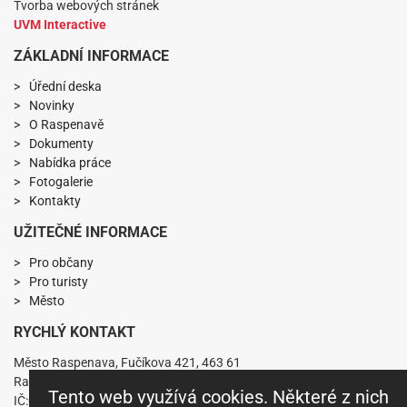
Tvorba webových stránek
UVM Interactive
ZÁKLADNÍ INFORMACE
Úřední deska
Novinky
O Raspenavě
Dokumenty
Nabídka práce
Fotogalerie
Kontakty
UŽITEČNÉ INFORMACE
Pro občany
Pro turisty
Město
RYCHLÝ KONTAKT
Město Raspenava, Fučíkova 421, 463 61
Raspenava
Tento web využívá cookies. Některé z nich
IČ:00263141 DIČ:CZ00263141