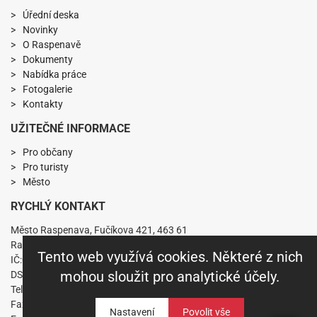
Úřední deska
Novinky
O Raspenavě
Dokumenty
Nabídka práce
Fotogalerie
Kontakty
UŽITEČNÉ INFORMACE
Pro občany
Pro turisty
Město
RYCHLÝ KONTAKT
Město Raspenava, Fučíkova 421, 463 61
Raspenava
Tento web využívá cookies. Některé z nich
IČ:00263141 DIČ:CZ00263141
mohou sloužit pro analytické účely.
DS: nkabbs6
Telefon: +420 482 360 431
Fax: +420 482 319 229
Nastavení