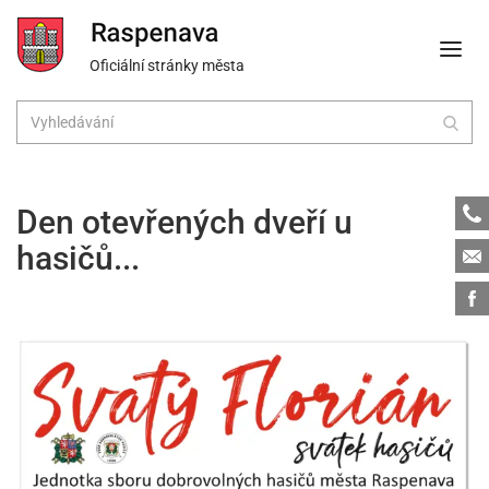
Oficiální stránky města
Tele
Den otevřených dveří u
hasičů...
Emai
Face