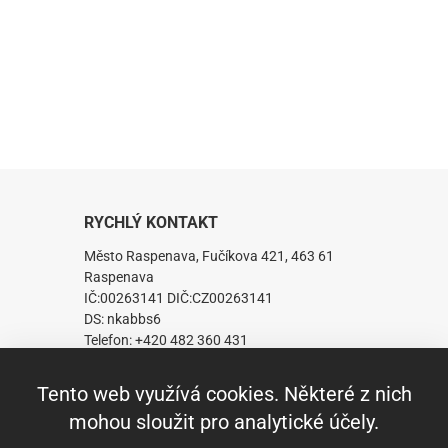
RYCHLÝ KONTAKT
Město Raspenava, Fučíkova 421, 463 61
Raspenava
IČ:00263141 DIČ:CZ00263141
DS: nkabbs6
Telefon: +420 482 360 431
Fax: +420 482 319 229
E-mail:
mesto.raspenava@raspenava.cz
Tento web využívá cookies. Některé z nich
mohou sloužit pro analytické účely.