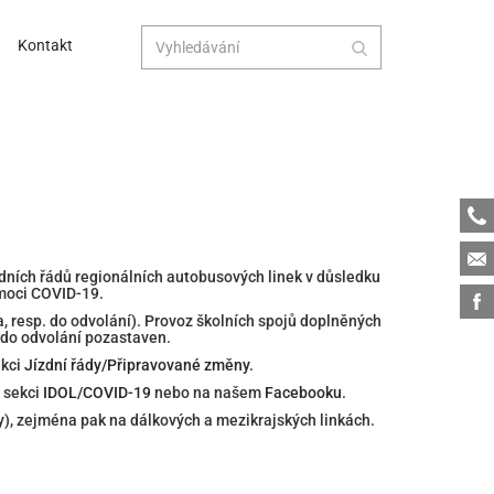
Kontakt
Tele
Emai
zdních řádů regionálních autobusových linek v důsledku
emoci COVID-19.
Face
, resp. do odvolání). Provoz školních spojů doplněných
 do odvolání pozastaven.
ekci
Jízdní řády/Připravované změny
.
v sekci
IDOL/COVID-19
nebo na našem
Facebooku
.
y), zejména pak na dálkových a mezikrajských linkách.