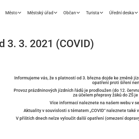
Město
Městský úřad
Občan
Turista
Úřední deska
d 3. 3. 2021 (COVID)
Informujeme vás, že s platností od 3. března dojde ke změně jí
opatření proti šíření n
Provoz prázdninových jízdních řádů je prodloužen (do 12. června
za účelem přepravy žáků do ZŠ je
Více informací naleznete na našem webu v s
Aktuality v souvislosti s tématem „COVID“ naleznete také 
V příštích dnech nelze vyloučit další opatření (omezení doprav