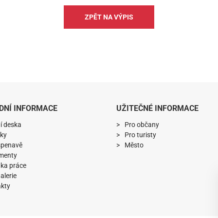
ZPĚT NA VÝPIS
DNÍ INFORMACE
UŽITEČNÉ INFORMACE
í deska
Pro občany
ky
Pro turisty
spenavě
Město
menty
ka práce
alerie
kty