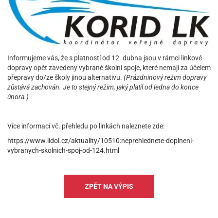
Informujeme vás, že s platností od 12. dubna jsou v rámci linkové
dopravy opět zavedeny vybrané školní spoje, které nemají za účelem
přepravy do/ze školy jinou alternativu.
(Prázdninový režim dopravy
zůstává zachován. Je to stejný režim, jaký platil od ledna do konce
února.)
Více informací vč. přehledu po linkách naleznete zde:
https://www.iidol.cz/aktuality/10510:neprehlednete-doplneni-
vybranych-skolnich-spoj-od-124.html
ZPĚT NA VÝPIS