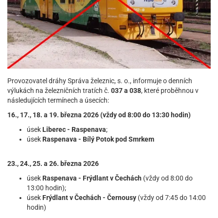
Provozovatel dráhy Správa železnic, s. o., informuje o denních
výlukách na železničních tratích č.
037 a 038
, které proběhnou v
následujících termínech a úsecích:
16., 17., 18. a 19. března 2026 (vždy od 8:00 do 13:30 hodin)
úsek
Liberec - Raspenava
;
úsek
Raspenava - Bílý Potok pod Smrkem
23., 24., 25. a 26. března 2026
úsek
Raspenava - Frýdlant v Čechách
(vždy od 8:00 do
13:00 hodin);
úsek
Frýdlant v Čechách - Černousy
(vždy od 7:45 do 14:00
hodin)