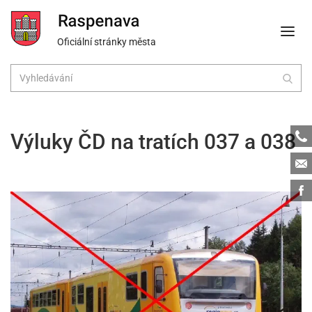
Oficiální stránky města
Tele
Výluky ČD na tratích 037 a 038
Emai
Face