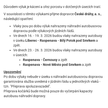
Důvodem výluk je kácení a ořez porostu v dotčených úsecích tratí.
V souvislosti s těmito výlukami přijme dopravce
České dráhy, a. s.
,
následující opatření:
Vlaky jsou po dobu výluk nahrazeny náhradní autobusovou
dopravou podle výlukových jízdních řádů.
Ve dnech 16. - 19. 3. 2026 budou vlaky nahrazeny autobusy
v úseku
Liberec - Raspenava - Bílý Potok pod Smrkem
a
zpět.
Ve dnech 23. - 26. 3. 2026 budou vlaky nahrazeny autobusy
v úsecích:
Raspenava - Černousy
a zpět
Raspenava - Nové Město pod Smrkem
a zpět
Upozornění
Po dobu výluky nebude v úseku s náhradní autobusovou dopravou
garantována služba uvedená v jízdním řádu u jednotlivých vlaků -
tzn. "Přeprava spoluzavazadel".
Přeprava kočárků bude možná pouze do vyčerpání kapacity
autobusu náhradní dopravy.