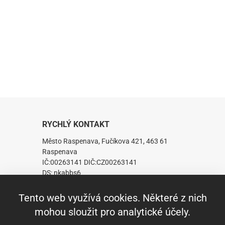
RYCHLÝ KONTAKT
Město Raspenava, Fučíkova 421, 463 61
Raspenava
IČ:00263141 DIČ:CZ00263141
DS: nkabbs6
Telefon: +420 482 360 431
Fax: +420 482 319 229
Tento web využívá cookies. Některé z nich
E-mail:
mesto.raspenava@raspenava.cz
mohou sloužit pro analytické účely.