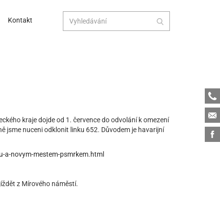
Kontakt
Tele
Emai
ereckého kraje dojde od 1. července do odvolání k omezení
 jsme nuceni odklonit linku 652. Důvodem je havarijní
Face
avou-a-novym-mestem-psmrkem.html
jíždět z Mírového náměstí.