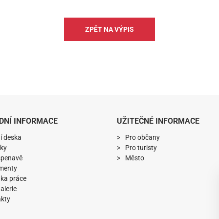
ZPĚT NA VÝPIS
DNÍ INFORMACE
UŽITEČNÉ INFORMACE
í deska
Pro občany
ky
Pro turisty
spenavě
Město
menty
ka práce
alerie
kty