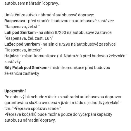
autobusem náhradní dopravy.
Umístění zastávek náhradní autobusové dopravy:
Raspenava
- před staniční budovou na autobusové zastávce
"Raspenava, žel.st."
Luh pod Smrkem
- na silnici II/290 na autobusové zastávce
"Raspenava, žel. zast. Luh"
Lužec pod Smrkem
- na silnici II/290 na autobusové zastávce
"Raspenava, Interier"
Hejnice -
místní komunikace (ul. Nádražní) před budovou železniční
zastávky
Bílý Potok pod Smrkem
- místní komunikace před budovou
železniční zastávky
Upozornění
Po dobu výluk nebude v úseku s náhradní autobusovou dopravou
garantována služba uvedená v jízdním řádu u jednotlivých vlaků -
tzn. "Přeprava spoluzavazadel".
Přeprava kočárků bude možná pouze do vyčerpání kapacity
autobusu náhradní dopravy.