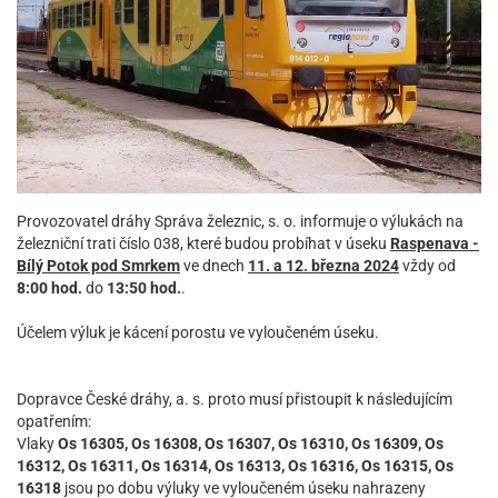
Provozovatel dráhy Správa železnic, s. o. informuje o výlukách na
železniční trati číslo 038, které budou probíhat
v úseku
Raspenava -
Bílý Potok pod Smrkem
ve dnech
11. a 12. března 2024
vždy od
8:00 hod.
do
13:50 hod.
.
Účelem výluk je kácení porostu ve vyloučeném úseku.
Dopravce České dráhy, a. s. proto musí přistoupit k následujícím
opatřením:
Vlaky
Os 16305, Os 16308, Os 16307, Os 16310, Os 16309, Os
16312, Os 16311, Os 16314, Os 16313, Os 16316, Os 16315, Os
16318
jsou po dobu výluky ve vyloučeném úseku nahrazeny