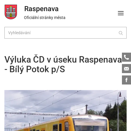
Oficiální stránky města
Tele
Výluka ČD v úseku Raspenava
- Bílý Potok p/S
Emai
Face