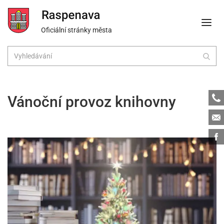
Oficiální stránky města
Tele
Vánoční provoz knihovny
Emai
Face