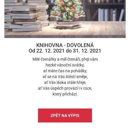
KNIHOVNA - DOVOLENÁ
Od 22. 12. 2021 do 31. 12. 2021
Milé čtenářky a milí čtenáři, přeji vám
hezké vánoční svátky,
ať máte čas na pohádky,
ať se na Vás štěstí směje,
ať Vás láska stále hřeje,
ať Vás úspěch provází i v roce,
který přichází.
ZPĚT NA VÝPIS