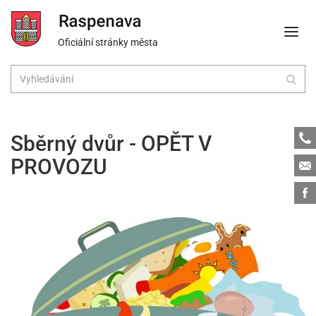
Oficiální stránky města
Tele
Sběrný dvůr - OPĚT V
PROVOZU
Emai
Face