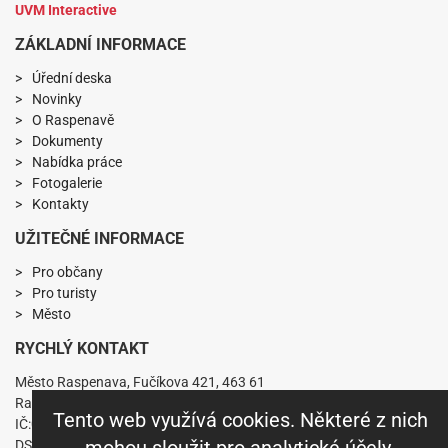
UVM Interactive
ZÁKLADNÍ INFORMACE
Úřední deska
Novinky
O Raspenavě
Dokumenty
Nabídka práce
Fotogalerie
Kontakty
UŽITEČNÉ INFORMACE
Pro občany
Pro turisty
Město
RYCHLÝ KONTAKT
Město Raspenava, Fučíkova 421, 463 61
Raspenava
Tento web využívá cookies. Některé z nich
IČ:00263141 DIČ:CZ00263141
DS: nkabbs6