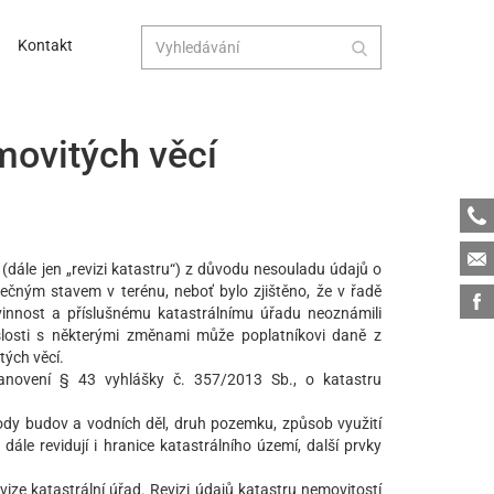
Kontakt
movitých věcí
Tele
Emai
 (dále jen „revizi katastru“) z důvodu nesouladu údajů o
ečným stavem v terénu, neboť bylo zjištěno, že v řadě
Face
ovinnost a příslušnému katastrálnímu úřadu neoznámili
islosti s některými změnami může poplatníkovi daně z
tých věcí.
stanovení § 43 vyhlášky č. 357/2013 Sb., o katastru
dy budov a vodních děl, druh pozemku, způsob využití
ále revidují i hranice katastrálního území, další prvky
ize katastrální úřad. Revizi údajů katastru nemovitostí