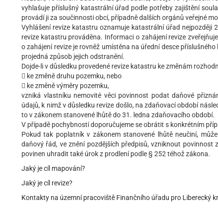
vyhlašuje příslušný katastrální úřad podle potřeby zajištění sou
provádí ji za součinnosti obcí, případně dalších orgánů veřejné mo
Vyhlášení revize katastru oznamuje katastrální úřad nejpozději 2
revize katastru prováděna. Informaci o zahájení revize zveřejňu
o zahájení revize je rovněž umístěna na úřední desce příslušného k
projedná způsob jejich odstranění.
Dojde-li v důsledku provedené revize katastru ke změnám rozhodn
 ke změně druhu pozemku, nebo
 ke změně výměry pozemku,
vzniká vlastníku nemovité věci povinnost podat daňové přizná
údajů, k nimž v důsledku revize došlo, na zdaňovací období násle
to v zákonem stanovené lhůtě do 31. ledna zdaňovacího období.
V případě pochybností doporučujeme se obrátit s konkrétním pří
Pokud tak poplatník v zákonem stanovené lhůtě neučiní, můž
daňový řád, ve znění pozdějších předpisů, vzniknout povinnost za
povinen uhradit také úrok z prodlení podle § 252 téhož zákona.
Jaký je cíl mapování?
Jaký je cíl revize?
Kontakty na územní pracoviště Finančního úřadu pro Liberecký kr