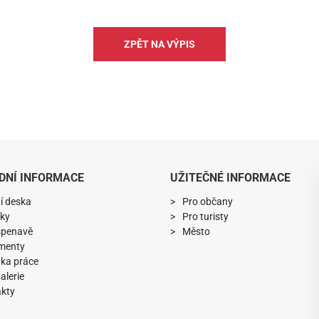
ZPĚT NA VÝPIS
DNÍ INFORMACE
UŽITEČNÉ INFORMACE
í deska
Pro občany
ky
Pro turisty
spenavě
Město
menty
ka práce
alerie
kty