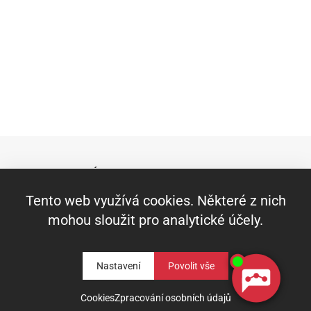
RYCHLÝ KONTAKT
Město Raspenava, Fučíkova 421, 463 61
Tento web využívá cookies. Některé z nich
Raspenava
mohou sloužit pro analytické účely.
IČ:00263141 DIČ:CZ00263141
DS: nkabbs6
Telefon: +420 482 360 431
Nastavení
Fax: +420 482 319 229
E-mail:
mesto.raspenava@raspenava.cz
Cookies
Zpracování osobních údajů