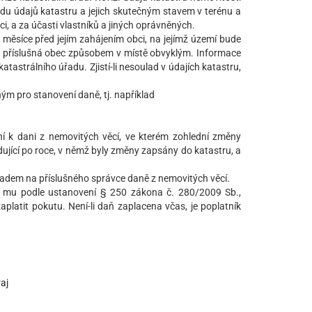
ladu údajů katastru a jejich skutečným stavem v terénu a
ci, a za účasti vlastníků a jiných oprávněných.
 měsíce před jejím zahájením obci, na jejímž území bude
je příslušná obec způsobem v místě obvyklým. Informace
atastrálního úřadu. Zjistí-li nesoulad v údajích katastru,
ým pro stanovení daně, tj. například
ní k dani z nemovitých věcí, ve kterém zohlední změny
dující po roce, v němž byly změny zapsány do katastru, a
padem na příslušného správce daně z nemovitých věcí.
e mu podle ustanovení § 250 zákona č. 280/2009 Sb.,
platit pokutu. Není-li daň zaplacena včas, je poplatník
aj