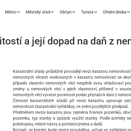
Město
Městský úřad
Občan
Turista
Úřední deska
tostí a její dopad na daň z ne
Katastrální úřady průběžně provádějí revizi katastru nemovitostí
nemovitých věcech evidovaných v katastru nemovitostí se skut
případů vlastníci nemovitých věcí nesplnili svou ohlašovací p
změny u nemovitých věcí v jejich vlastnictví, přičemž v souv
nemovitých věcí vyvstat povinnost podat přiznání k dani z nemovi
Činnosti katastrálních úřadů při revizi katastru upravuje u
nemovitostí (katastrální vyhláška), ve znění pozdějších předpisů.
Předmětem revize katastru jsou zejména hranice pozemků, obvo
pozemku, typ stavby a způsob využití stavby. Podle potřeby se d
polohopisu, místní názvy a pomístní jména a další.
Rozsah, ve kterém bude revize prováděna, určuje ve vyhlášení rev