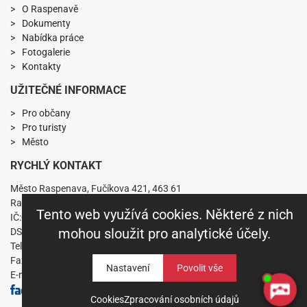
O Raspenavě
Dokumenty
Nabídka práce
Fotogalerie
Kontakty
UŽITEČNÉ INFORMACE
Pro občany
Pro turisty
Město
RYCHLÝ KONTAKT
Město Raspenava, Fučíkova 421, 463 61
Raspenava
Tento web využívá cookies. Některé z nich
IČ:00263141 DIČ:CZ00263141
mohou sloužit pro analytické účely.
DS: nkabbs6
Telefon: +420 482 360 431
Fax: +420 482 319 229
Nastavení
E-mail:
mesto.raspenava@raspenava.cz
Cookies
Zpracování osobních údajů