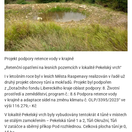
Projekt podpory retence vody v krajině
„Retenční opatření na lesních pozemcích v lokalitě Pekelský vrch“
I v letošním roce byl v lesích Města Raspenavy realizován v řadě už
druhý projekt obnovy tůní a mokřadů. Projekt byl podpořen
z „Dotačního fondu Libereckého kraje oblast podpory: 8. Životní
prostředí a zemědělství, program č.: 8.6 Podpora retence vody
v krajině a adaptace sídel na změnu klimatu č. OLP/3395/2023“ ve
výši 116.279,-- Kč
V lokalitě Pekelský vrch byly vybudovány tentokrát 4 tůně v místech
se stálým zamokřením – Pekelská tůně 1 a 2, Tůň Okružní, Tůň
V zatáčce a sběrný příkop Pod rozhlednou. Celková plocha tůní je 0,