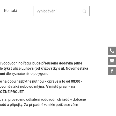
Kontakt
Tele
Emai
ě vodovodního řadu,
bude přerušena dodávka pitné
e týkat ulice Luhová (od křižovatky s ul. Novoměstská
Face
luní
dle vyznačeného polygonu
.
de na dobu nezbytně nutnou k opravě a
to od 08:00 -
Novoměstská nebo od mlýna. V místě prací = na
E MOŽNÉ PROJET.
 a.s. provedeno odkalení vodovodních řadů v dotčené
dů a přípojky. Za případné vzniklé potíže se všem