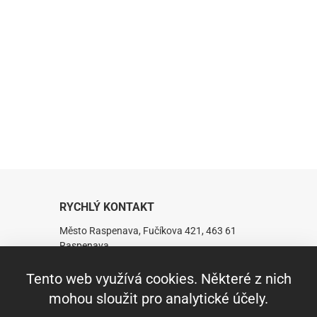
RYCHLÝ KONTAKT
Město Raspenava, Fučíkova 421, 463 61
Raspenava
IČ:00263141 DIČ:CZ00263141
DS: nkabbs6
Tento web využívá cookies. Některé z nich
Telefon: +420 482 360 431
mohou sloužit pro analytické účely.
Fax: +420 482 319 229