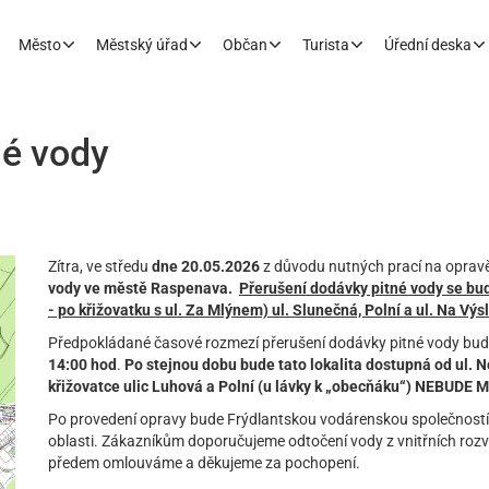
Město
Městský úřad
Občan
Turista
Úřední deska
né vody
Zítra, ve středu
dne 20.05.2026
z důvodu nutných prací na oprav
vody ve městě Raspenava.
Přerušení dodávky pitné vody se bud
- po křižovatku s ul. Za Mlýnem) ul. Slunečná, Polní a ul. Na Výs
Předpokládané časové rozmezí přerušení dodávky pitné vody bu
14:00 hod
.
Po stejnou dobu bude tato lokalita dostupná od ul. 
křižovatce ulic Luhová a Polní (u lávky k „obecňáku“) NEBUD
Po provedení opravy bude Frýdlantskou vodárenskou společností,
oblasti. Zákazníkům doporučujeme odtočení vody z vnitřních rozvo
předem omlouváme a děkujeme za pochopení.