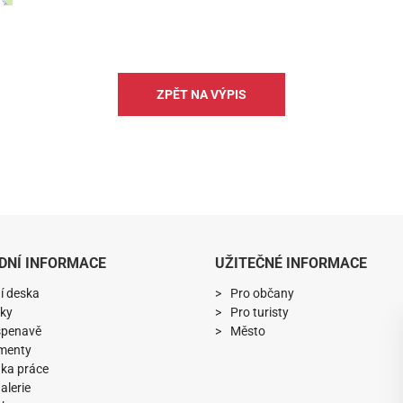
ZPĚT NA VÝPIS
DNÍ INFORMACE
UŽITEČNÉ INFORMACE
í deska
Pro občany
ky
Pro turisty
spenavě
Město
menty
ka práce
alerie