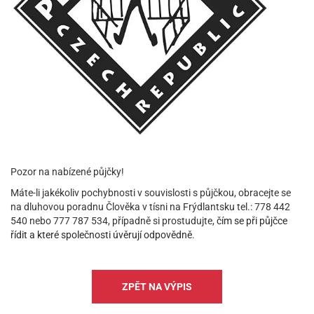
Pozor na nabízené půjčky!
Máte-li jakékoliv pochybnosti v souvislosti s půjčkou, obracejte se
na dluhovou poradnu Člověka v tísni na Frýdlantsku tel.: 778 442
540 nebo 777 787 534, případně si prostudujte,
čím se při půjčce
řídit a které společnosti úvěrují odpovědně
.
ZPĚT NA VÝPIS