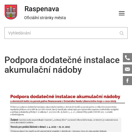
Oficiální stránky města
Tele
Podpora dodatečné instalace
akumulační nádoby
Emai
Face