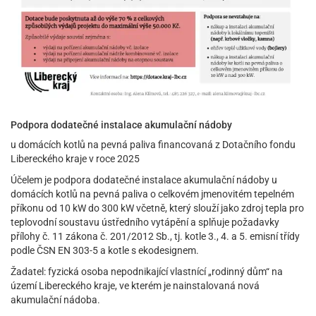
Podpora dodatečné instalace akumulační nádoby
u domácích kotlů na pevná paliva financovaná z Dotačního fondu
Libereckého kraje v roce 2025
Účelem je podpora dodatečné instalace akumulační nádoby u
domácích kotlů na pevná paliva o celkovém jmenovitém tepelném
příkonu od 10 kW do 300 kW včetně, který slouží jako zdroj tepla pro
teplovodní soustavu ústředního vytápění a splňuje požadavky
přílohy č. 11 zákona č. 201/2012 Sb., tj. kotle 3., 4. a 5. emisní třídy
podle ČSN EN 303-5 a kotle s ekodesignem.
Žadatel: fyzická osoba nepodnikající vlastnící „rodinný dům“ na
území Libereckého kraje, ve kterém je nainstalovaná nová
akumulační nádoba.