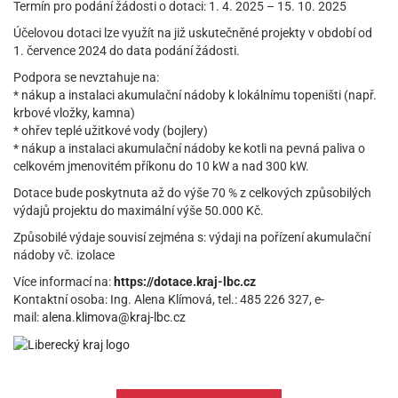
Termín pro podání žádosti o dotaci: 1. 4. 2025 – 15. 10. 2025
Účelovou dotaci lze využít na již uskutečněné projekty v období od
1. července 2024 do data podání žádosti.
Podpora se nevztahuje na:
* nákup a instalaci akumulační nádoby k lokálnímu topeništi (např.
krbové vložky, kamna)
* ohřev teplé užitkové vody (bojlery)
* nákup a instalaci akumulační nádoby ke kotli na pevná paliva o
celkovém jmenovitém příkonu do 10 kW a nad 300 kW.
Dotace bude poskytnuta až do výše 70 % z celkových způsobilých
výdajů projektu do maximální výše 50.000 Kč.
Způsobilé výdaje souvisí zejména s: výdaji na pořízení akumulační
nádoby vč. izolace
Více informací na:
https://dotace.kraj-lbc.cz
Kontaktní osoba: Ing. Alena Klímová, tel.: 485 226 327, e-
mail:
alena.klimova@kraj-lbc.cz