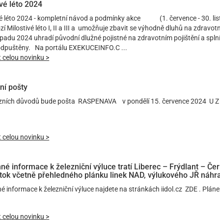
ivé léto 2024
vé léto 2024 - kompletní návod a podmínky akce (1. července - 30. l
í Milostivé léto I, II a III a umožňuje zbavit se výhodně dluhů na zdravot
opadu 2024 uhradí původní dlužné pojistné na zdravotním pojištění a spln
dpuštěny. Na portálu EXEKUCEINFO.C ...
t celou novinku >
ní pošty
zních důvodů bude pošta RASPENAVA v pondělí 15. července 2024 U Z 
t celou novinku >
né informace k železniční výluce tratí Liberec – Frýdlant – Če
otok včetně přehledného plánku linek NAD, výlukového JŘ náh
é informace k železniční výluce najdete na stránkách iidol.cz ZDE . Plán
t celou novinku >