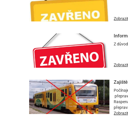
Zobrazi
Inform
Z důvod
Zobrazi
Zajiště
Počínaj
přeprava
Raspena
přeprava
Zobrazi