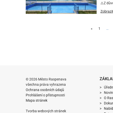
⚠️Z dův
Zobrazi
«
1
…
ZÁKLA
© 2026 Město Raspenava
všechna práva vyhrazena
Úředn
Ochrana osobních údajů
Novin
Prohlášení o přístupnosti
O Ra
Mapa stránek
Doku
Nabíd
Tvorba webových stránek