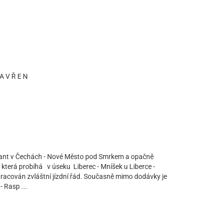
A V Ř E N
dlant v Čechách - Nové Město pod Smrkem a opačně
7, která probíhá v úseku Liberec - Mníšek u Liberce -
racován zvláštní jízdní řád. Současně mimo dodávky je
 Rasp ...