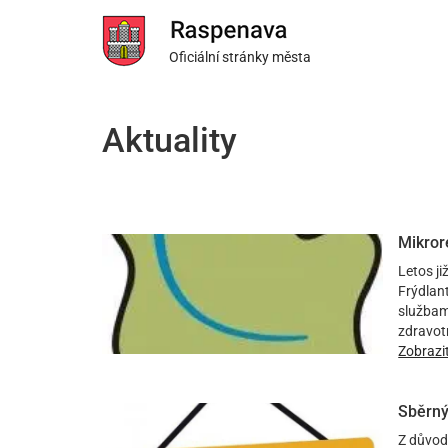
Oficiální stránky města
Aktuality
Mikror
Letos j
Frýdlan
službami
zdravotn
Zobrazi
Sběrný
Z důvod