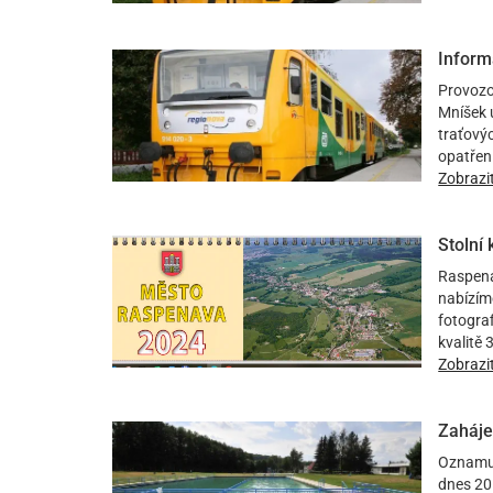
Inform
Provozov
Mníšek 
traťovýc
opatřen
Zobrazi
Stolní
Raspenav
nabízíme
fotograf
kvalitě
Zobrazi
Zaháje
Oznamuj
dnes 20