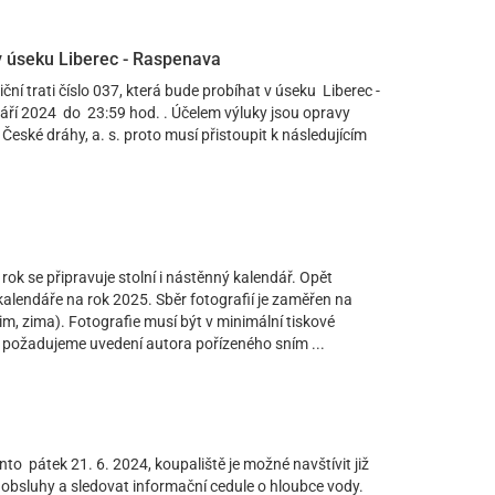
 v úseku Liberec - Raspenava
ční trati číslo 037, která bude probíhat v úseku Liberec -
áří 2024 do 23:59 hod. . Účelem výluky jsou opravy
České dráhy, a. s. proto musí přistoupit k následujícím
rok se připravuje stolní i nástěnný kalendář. Opět
 kalendáře na rok 2025. Sběr fotografií je zaměřen na
m, zima). Fotografie musí být v minimální tiskové
y požadujeme uvedení autora pořízeného sním ...
o pátek 21. 6. 2024, koupaliště je možné navštívit již
 obsluhy a sledovat informační cedule o hloubce vody.