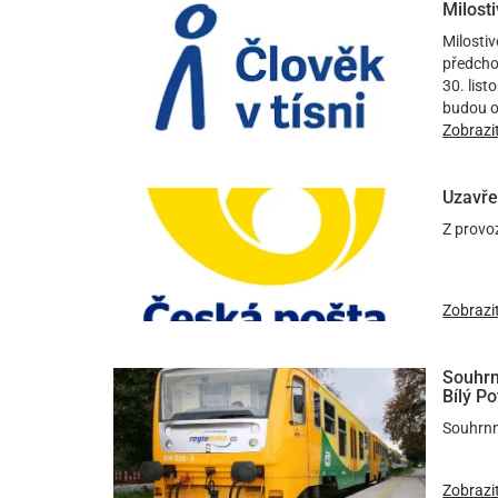
Milost
Milosti
předchoz
30. list
budou o
Zobrazi
Uzavře
Z provo
Zobrazi
Souhrn
Bílý P
Souhrnn
Zobrazi