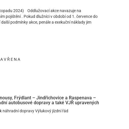
istopadu 2024) Oddlužovací akce navazuje na
ním pojištění . Pokud dlužníci v období od 1. července do
í další podmínky akce, penále a exekuční náklady jim
A V Ř E N A
rnousy, Frýdlant – Jindřichovice a Raspenava –
radní autobusové dopravy a také VJŘ upravených
ek náhradní dopravy Výlukový jízdní řád