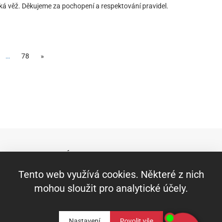
á věž. Děkujeme za pochopení a respektování pravidel.
…
78
»
RYCHLÝ KONTAKT
Město Raspenava, Fučíkova 421, 463 61
Tento web využívá cookies. Některé z nich
Raspenava
mohou sloužit pro analytické účely.
IČ:00263141 DIČ:CZ00263141
DS: nkabbs6
Telefon: +420 482 360 431
Nastavení