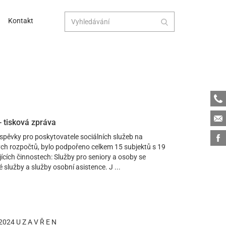
Kontakt
Tele
Emai
- tisková zpráva
Face
íspěvky pro poskytovatele sociálních služeb na
vých rozpočtů, bylo podpořeno celkem 15 subjektů s 19
ících činnostech: Služby pro seniory a osoby se
služby a služby osobní asistence. J ...
2024 U Z A V Ř E N