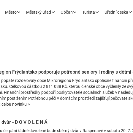
Město
Městský úřad
Občan
Turista
Úřední deska
egion Frýdlantsko podporuje potřebné seniory i rodiny s dětmi 
iž popáté rozdělovaly obce Mikroregionu Frýdlantsko společné finanční př
tsku. Celkovou částkou 2 811 038 Kč, kterou členské obce vyčlenily ze s
. Finanční prostředky podpoří poskytovatele sociálních služeb v následuj
ím postižením Potřebnou péči v domácím prostředí zajišťují pečovatelské 
t celou novinku >
 dvůr - D O V O L E N Á
u čerpání řádné dovolené bude sběrný dvůr v Raspenavě v sobotu 20. 7. 