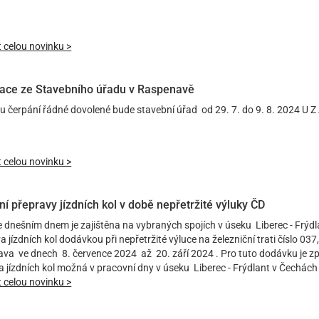
t celou novinku >
ace ze Stavebního úřadu v Raspenavě
u čerpání řádné dovolené bude stavební úřad od 29. 7. do 9. 8. 2024 U Z 
t celou novinku >
ní přepravy jízdních kol v době nepřetržité výluky ČD
e dnešním dnem je zajištěna na vybraných spojích v úseku Liberec - Frý
 jízdních kol dodávkou při nepřetržité výluce na železniční trati číslo 03
va ve dnech 8. července 2024 až 20. září 2024 . Pro tuto dodávku je zp
 jízdních kol možná v pracovní dny v úseku Liberec - Frýdlant v Čechách -
t celou novinku >