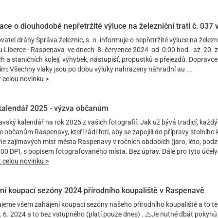
ace o dlouhodobé nepřetržité výluce na železniční trati č. 037
atel dráhy Správa železnic, s. o. informuje o nepřetržité výluce na železni
u Liberce - Raspenava ve dnech 8. července 2024 od 0:00 hod. až 20. z
h a staničních kolejí, výhybek, nástupišť, propustků a přejezdů. Dopravce 
ím: Všechny vlaky jsou po dobu výluky nahrazeny náhradní au ...
t celou novinku >
 kalendář 2025 - výzva občanům
ský kalendář na rok 2025 z vašich fotografií. Jak už bývá tradicí, každý 
 občanům Raspenavy, kteří rádi fotí, aby se zapojili do přípravy stolního
ie zajímavých míst města Raspenavy v ročních obdobích (jaro, léto, podzi
 300 DPI, s popisem fotografovaného místa. Bez úprav. Dále pro tyto účel
t celou novinku >
ní koupací sezóny 2024 přírodního koupaliště v Raspenavě
eme všem zahájení koupací sezóny našeho přírodního koupaliště a to tent
. 6. 2024 a to bez vstupného (platí pouze dnes) . ⚠️Je nutné dbát pokynů