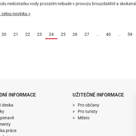
odu nedostatku vody prozatím nebude v provozu brouzdaliště a skokansk
t celou novinku >
(aktuální)
20
21
22
23
24
25
26
27
…
40
…
59
DNÍ INFORMACE
UŽITEČNÉ INFORMACE
í deska
Pro občany
ky
Pro turisty
spenavě
Město
menty
ka práce