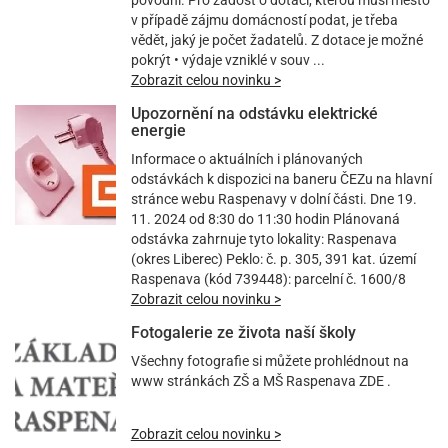
povodní. Pro žádost o dotaci, kterou musí město
v případě zájmu domácností podat, je třeba
vědět, jaký je počet žadatelů. Z dotace je možné
pokrýt • výdaje vzniklé v souv ...
Zobrazit celou novinku >
Upozornění na odstávku elektrické
energie
Informace o aktuálních i plánovaných
odstávkách k dispozici na baneru ČEZu na hlavní
stránce webu Raspenavy v dolní části. Dne 19.
11. 2024 od 8:30 do 11:30 hodin Plánovaná
odstávka zahrnuje tyto lokality: Raspenava
(okres Liberec) Peklo: č. p. 305, 391 kat. území
Raspenava (kód 739448): parcelní č. 1600/8
Zobrazit celou novinku >
Fotogalerie ze života naší školy
Všechny fotografie si můžete prohlédnout na
www stránkách ZŠ a MŠ Raspenava ZDE .
Zobrazit celou novinku >