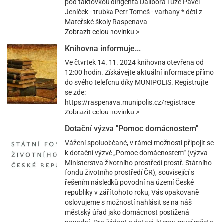
pod taktovkou dirigenta Dalibora Tuže Pavel
Jeníček - trubka Petr Tomeš - varhany * děti z
Mateřské školy Raspenava
Zobrazit celou novinku >
Knihovna informuje...
Ve čtvrtek 14. 11. 2024 knihovna otevřena od
12:00 hodin. Získávejte aktuální informace přímo
do svého telefonu díky MUNIPOLIS. Registrujte
se zde:
https://raspenava.munipolis.cz/registrace
Zobrazit celou novinku >
Dotační výzva "Pomoc domácnostem"
Vážení spoluobčané, v rámci možnosti připojit se
k dotační výzvě „Pomoc domácnostem“ (výzva
Ministerstva životního prostředí prostř. Státního
fondu životního prostředí ČR), související s
řešením následků povodní na území České
republiky v září tohoto roku, Vás opakovaně
oslovujeme s možností nahlásit se na náš
městský úřad jako domácnost postižená