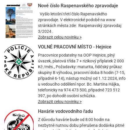
Nové číslo Raspenavského zpravodaje
Vyšlo letošní třetí číslo Rapenavského
zpravodaje. V elektronické podobě na www
stránkách města zde: Raspenavský zpravodaj
3/2024 .
Zobrazit celou novinku >
VOLNÉ PRACOVNÍ MÍSTO - Hejnice
Pracovnice podatelny na OOP Hejnice, plný
úvazek, platová třída 7 + rizikový příplatek 2 000
Kč /měs., Požadavky: maturita, řidičský průkaz
skupiny B výhodou, pracovní doba 8 hodin (7-15,
případně 6-14), nástup možný od 1.12.2024, info
u vedoucího oddělení npor. Bc. Martina Hájka,
telefonicky na 974 473 500, případně 723 512
397, po dohodě osobní schůzka.
Zobrazit celou novinku >
Havárie vodovodního řadu
Z důvodu havárie bude od 8:00 hodin na
nezbytně nutnou dobu přerušena dodávka pitné