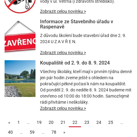
vody v ul. Větrná (i zdravotní středisko).
Zobrazit celou novinku >
Informace ze Stavebního úřadu v
Raspenavě
Z důvodu školení bude stavební úřad dne 2. 9.
2024 U Z A V Ř E N.
Zobrazit celou novinku >
Koupaliště od 2. 9. do 8. 9. 2024
Všechny školáky, kteří mají v prvním týdnu denně
jen pár hodin zveme ještě s ohledem na
pokračující pěkné počasí k nám na koupaliště.
Od pondělí 2. 9. do neděle 8. 9. 2024 budeme mít
otevřeno od 10:00 do 18:00 hodin. Samozřejmě
rádi přivítáme i neškoláky.
Zobrazit celou novinku >
(aktuální)
«
1
…
19
20
21
22
23
24
25
…
40
…
59
…
78
»