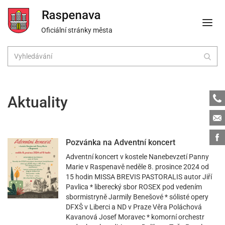
Oficiální stránky města
Tele
Aktuality
Emai
Face
Pozvánka na Adventní koncert
Adventní koncert v kostele Nanebevzetí Panny
Marie v Raspenavě neděle 8. prosince 2024 od
15 hodin MISSA BREVIS PASTORALIS autor Jiří
Pavlica * liberecký sbor ROSEX pod vedením
sbormistryně Jarmily Benešové * sólisté opery
DFXŠ v Liberci a ND v Praze Věra Poláchová
Kavanová Josef Moravec * komorní orchestr