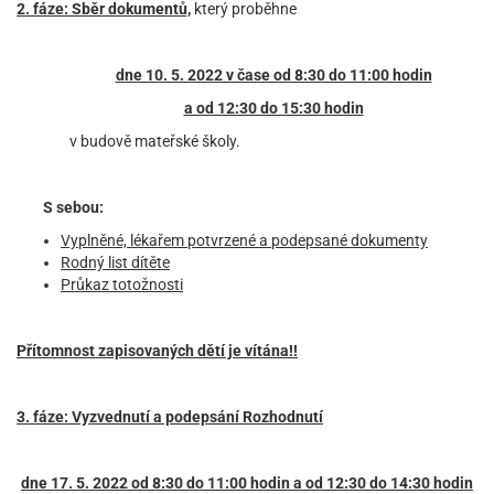
2. fáze: Sběr dokumentů,
který proběhne
dne 10. 5. 2022 v čase od 8:30 do 11:00 hodin
a od 12:30 do 15:30 hodin
v budově mateřské školy.
S sebou:
Vyplněné, lékařem potvrzené a podepsané dokumenty
Rodný list dítěte
Průkaz totožnosti
Přítomnost zapisovaných dětí je vítána!!
3. fáze: Vyzvednutí a podepsání Rozhodnutí
dne 17. 5. 2022 od 8:30 do 11:00 hodin a od 12:30 do 14:30 hodin