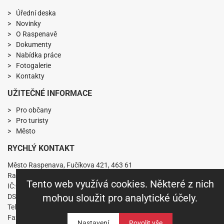
Úřední deska
Novinky
O Raspenavě
Dokumenty
Nabídka práce
Fotogalerie
Kontakty
UŽITEČNÉ INFORMACE
Pro občany
Pro turisty
Město
RYCHLÝ KONTAKT
Město Raspenava, Fučíkova 421, 463 61
Raspenava
Tento web využívá cookies. Některé z nich
IČ:00263141 DIČ:CZ00263141
mohou sloužit pro analytické účely.
DS: nkabbs6
Telefon: +420 482 360 431
Fax: +420 482 319 229
Nastavení