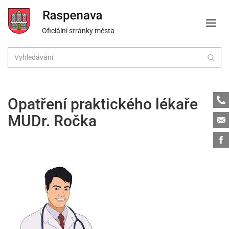
Oficiální stránky města
Tele
Opatření praktického lékaře
MUDr. Ročka
Emai
Face