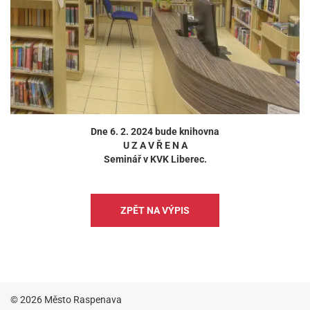
Dne 6. 2. 2024 bude knihovna
U Z A V Ř E N A
Seminář v KVK Liberec.
ZPĚT NA VÝPIS
© 2026 Město Raspenava