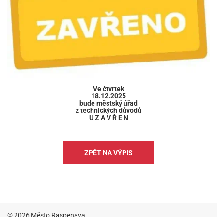
Ve čtvrtek
18.12.2025
bude městský úřad
z technických důvodů
U Z A V Ř E N
ZPĚT NA VÝPIS
© 2026 Město Raspenava