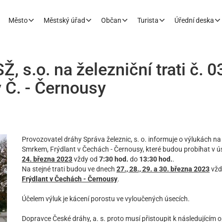
Město
Městský úřad
Občan
Turista
Úřední deska
, s.o. na železniční trati č. 0
 Č. - Černousy
Provozovatel dráhy Správa železnic, s. o. informuje o výlukách na ž
Smrkem, Frýdlant v Čechách - Černousy, které budou probíhat
v 
24. března 2023
vždy od
7:30 hod.
do
13:30 hod.
.
Na stejné trati budou ve dnech
27., 28., 29. a 30. března 2023
vžd
Frýdlant v Čechách - Černousy
.
Účelem výluk je kácení porostu ve vyloučených úsecích.
Dopravce České dráhy, a. s. proto musí přistoupit k následujícím 