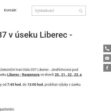
Kontakt
37 v úseku Liberec -
Tele
Emai
Face
elezniční trati číslo 037 Liberec - Jindřichovice pod
úseku
Liberec - Raspenava
ve dnech
20., 21., 22., 23. a
y od
7:45 hod.
do
13:00 hod.
probíhat výluky v úseku
opatřením: