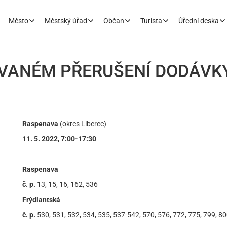
Město
Městský úřad
Občan
Turista
Úřední deska
VANÉM PŘERUŠENÍ DODÁVKY
Raspenava
(okres Liberec)
11. 5. 2022, 7:00-17:30
Raspenava
č. p.
13, 15, 16, 162, 536
Frýdlantská
č. p.
530, 531, 532, 534, 535, 537-542, 570, 576, 772, 775, 799, 8