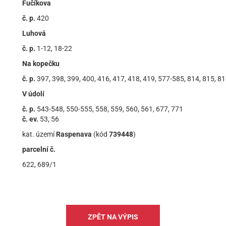
Fučíkova
č. p.
420
Luhová
č. p.
1-12, 18-22
Na kopečku
č. p.
397, 398, 399, 400, 416, 417, 418, 419, 577-585, 814, 815, 8
V údolí
č. p.
543-548, 550-555, 558, 559, 560, 561, 677, 771
č. ev.
53, 56
kat. území
Raspenava
(kód
739448
)
parcelní č.
622, 689/1
ZPĚT NA VÝPIS