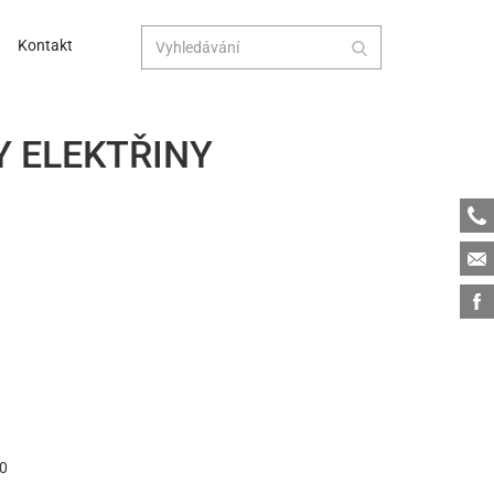
Kontakt
 ELEKTŘINY
Tele
Emai
Face
00