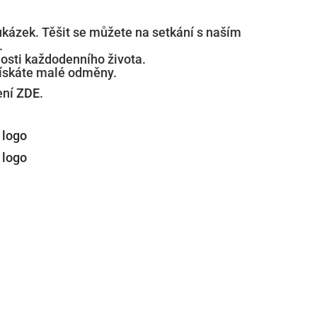
ukázek. Těšit se můžete na setkání s naším
.
osti každodenního života.
získáte malé odměny.
ení
ZDE
.