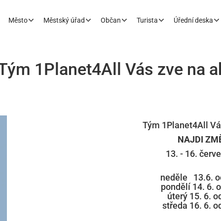
Město
Městský úřad
Občan
Turista
Úřední deska
Tým 1Planet4All Vás zve na a
Tým 1Planet4All Vá
NAJDI ZM
13. - 16. červ
neděle 13.6. od
pondělí 14. 6. 
úterý 15. 6. o
středa 16. 6. o