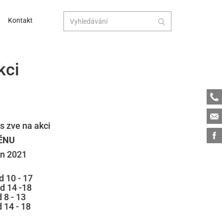
Kontakt
kci
Tele
Emai
s zve na akci
Face
ĚNU
en 2021
 10 - 17
od 14 -18
d 8 - 13
d 14 - 18