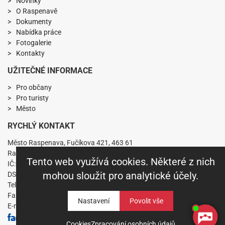
Novinky
O Raspenavě
Dokumenty
Nabídka práce
Fotogalerie
Kontakty
UŽITEČNÉ INFORMACE
Pro občany
Pro turisty
Město
RYCHLÝ KONTAKT
Město Raspenava, Fučíkova 421, 463 61
Raspenava
Tento web využívá cookies. Některé z nich
IČ:00263141 DIČ:CZ00263141
mohou sloužit pro analytické účely.
DS: nkabbs6
Telefon: +420 482 360 431
Fax: +420 482 319 229
Nastavení
E-mail:
mesto.raspenava@raspenava.cz
Cookies
Zpracování osobních údajů